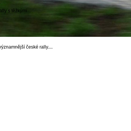
ly s těžkými...
ýznamnější české rally....