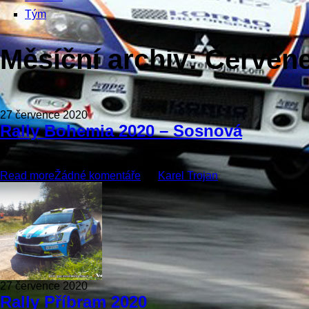
Tým
Měsíční archiv:
Červene
27 července 2020
Rally Bohemia 2020 – Sosnová
...
Read more
Žádné komentáře
by
Karel Trojan
27 července 2020
Rally Příbram 2020