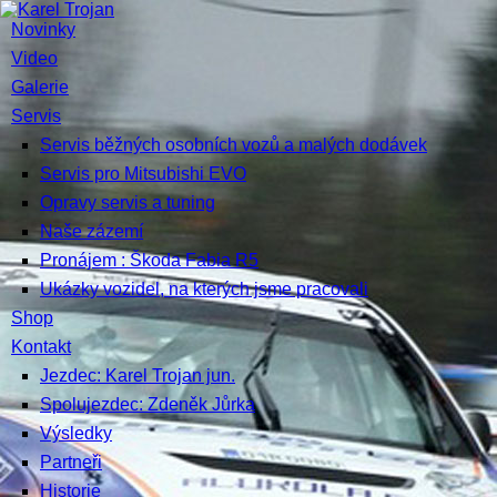
Novinky
Video
Galerie
Servis
Servis běžných osobních vozů a malých dodávek
Servis pro Mitsubishi EVO
Opravy servis a tuning
Naše zázemí
Pronájem : Škoda Fabia R5
Ukázky vozidel, na kterých jsme pracovali
Shop
Kontakt
Jezdec: Karel Trojan jun.
Spolujezdec: Zdeněk Jůrka
Výsledky
Partneři
Historie