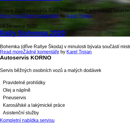
V roce 2020 sestoupila Rally Příbram mezi jednodenní soutěže. 
Read more
Žádné komentáře
by
Karel Trojan
08 července 2020
Rally Bohemia 2020
Bohemka (dříve Rallye Škoda) v minulosti bývala součástí mistr
Read more
Žádné komentáře
by
Karel Trojan
Autoservis KORNO
Servis běžných osobních vozů a malých dodávek
Pravidelné prohlídky
Olej a náplně
Pneuservis
Karosářské a lakýrnické práce
Asistenční služby
Kompletní nabídka servisu