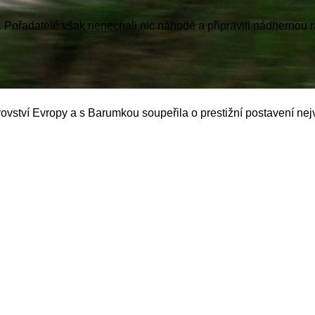
Pořadatelé však nenechali nic náhodě a připravili nádhernou ral
ovství Evropy a s Barumkou soupeřila o prestižní postavení nejv