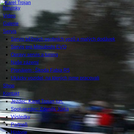
Novinky
Video
Galerie
Servis
Servis běžných osobních vozů a malých dodávek
Servis pro Mitsubishi EVO
Opravy servis a tuning
Naše zázemí
Pronájem : Škoda Fabia R5
Ukázky vozidel, na kterých jsme pracovali
Shop
Kontakt
Jezdec: Karel Trojan jun.
Spolujezdec: Zdeněk Jůrka
Výsledky
Partneři
Historie