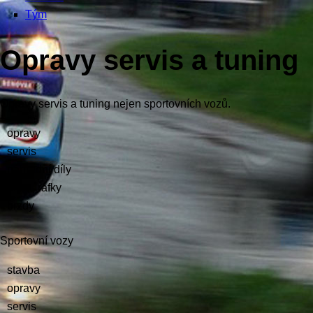
Tým
Opravy servis a tuning
Opravy servis a tuning nejen sportovních vozů.
opravy
servis
náhradní díly
pneu, ráfky
brzdy
Sportovní vozy
stavba
opravy
servis