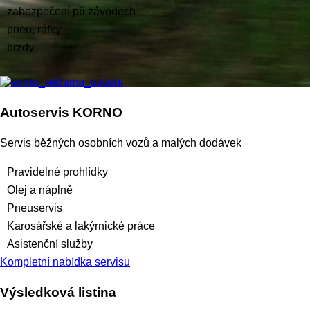
zabezpečení při závodech
pneu, ráfky
brzdy
Autoservis KORNO
Servis běžných osobních vozů a malých dodávek
Pravidelné prohlídky
Olej a náplně
Pneuservis
Karosářské a lakýrnické práce
Asistenční služby
Kompletní nabídka servisu
Výsledková listina