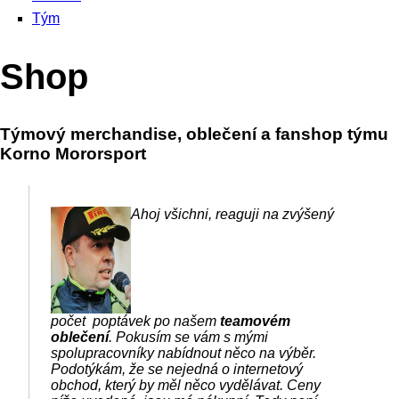
Tým
Shop
Týmový merchandise, oblečení a fanshop týmu
Korno Mororsport
Ahoj všichni, reaguji na zvýšený
počet poptávek po našem
teamovém
oblečení
. Pokusím se vám s mými
spolupracovníky nabídnout něco na výběr.
Podotýkám, že se nejedná o internetový
obchod, který by měl něco vydělávat. Ceny