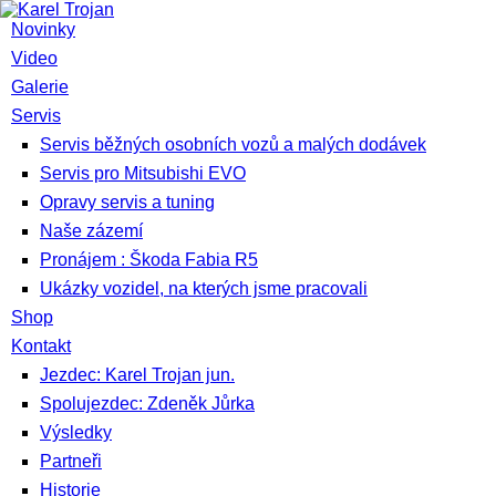
Novinky
Video
Galerie
Servis
Servis běžných osobních vozů a malých dodávek
Servis pro Mitsubishi EVO
Opravy servis a tuning
Naše zázemí
Pronájem : Škoda Fabia R5
Ukázky vozidel, na kterých jsme pracovali
Shop
Kontakt
Jezdec: Karel Trojan jun.
Spolujezdec: Zdeněk Jůrka
Výsledky
Partneři
Historie