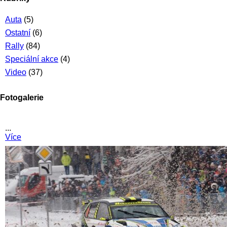
Auta
(5)
Ostatní
(6)
Rally
(84)
Speciální akce
(4)
Video
(37)
Fotogalerie
...
Více