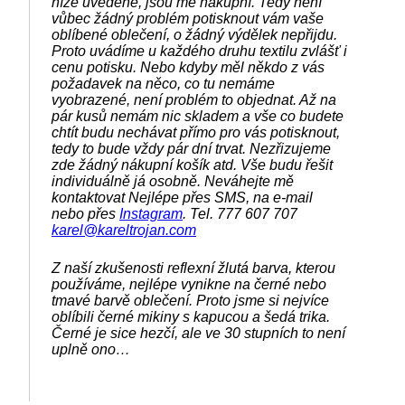
níže uvedené, jsou mé nákupní. Tedy není
vůbec žádný problém potisknout vám vaše
oblíbené oblečení, o žádný výdělek nepřijdu.
Proto uvádíme u každého druhu textilu zvlášť i
cenu potisku. Nebo kdyby měl někdo z vás
požadavek na něco, co tu nemáme
vyobrazené, není problém to objednat. Až na
pár kusů nemám nic skladem a vše co budete
chtít budu nechávat přímo pro vás potisknout,
tedy to bude vždy pár dní trvat. Nezřizujeme
zde žádný nákupní košík atd. Vše budu řešit
individuálně já osobně. Neváhejte mě
kontaktovat Nejlépe přes SMS, na e-mail
nebo přes
Instagram
. Tel. 777 607 707
karel@kareltrojan.com
Z naší zkušenosti reflexní žlutá barva, kterou
používáme, nejlépe vynikne na černé nebo
tmavé barvě oblečení. Proto jsme si nejvíce
oblíbili černé mikiny s kapucou a šedá trika.
Černé je sice hezčí, ale ve 30 stupních to není
uplně ono…