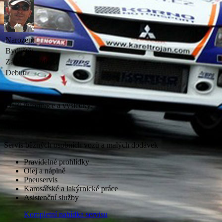
Narozen:
Bydliště:
Závodní jezdec:
Debut:
Další informace a výsledky:
Autoservis KORNO
Servis běžných osobních vozů a malých dodávek
Pravidelné prohlídky
Olej a náplně
Pneuservis
Karosářské a lakýrnické práce
Asistenční služby
Kompletní nabídka servisu