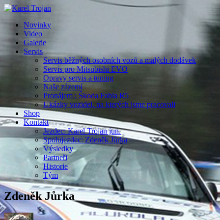
Novinky
Video
Galerie
Servis
Servis běžných osobních vozů a malých dodávek
Servis pro Mitsubishi EVO
Opravy servis a tuning
Naše zázemí
Pronájem : Škoda Fabia R5
Ukázky vozidel, na kterých jsme pracovali
Shop
Kontakt
Jezdec: Karel Trojan jun.
Spolujezdec: Zdeněk Jůrka
Výsledky
Partneři
Historie
Tým
Zdeněk Jůrka