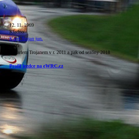
12. 11. 1969
Kladno
Karel Trojan jun.
2005
S Karlem Trojanem v r. 2011 a pak od sezóny 2018
Profil jezdce na eWRC.cz