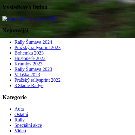
Výsledková listina
Nejnovější
Rally Šumava 2024
Pražský rallysprint 2023
Bohemka 2023
Hustopeče 2023
Krumlov 2023
Rally Šumava 2023
Valaška 2023
Pražský rallysprint 2022
3 Städte Rallye
Kategorie
Auta
Ostatní
Rally
Speciální akce
Video