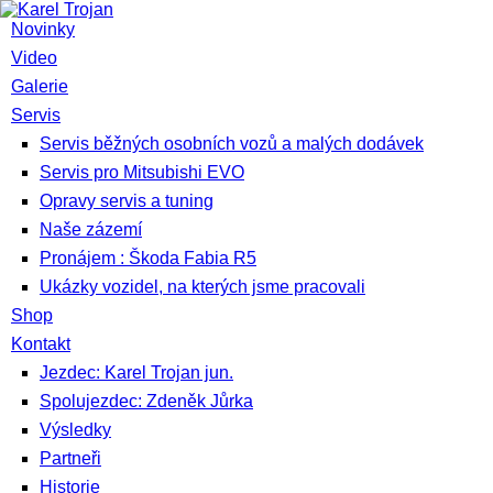
Novinky
Video
Galerie
Servis
Servis běžných osobních vozů a malých dodávek
Servis pro Mitsubishi EVO
Opravy servis a tuning
Naše zázemí
Pronájem : Škoda Fabia R5
Ukázky vozidel, na kterých jsme pracovali
Shop
Kontakt
Jezdec: Karel Trojan jun.
Spolujezdec: Zdeněk Jůrka
Výsledky
Partneři
Historie