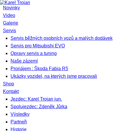
Novinky
Video
Galerie
Servis
Servis běžných osobních vozů a malých dodávek
Servis pro Mitsubishi EVO
Opravy servis a tuning
Naše zázemí
Pronájem : Škoda Fabia R5
Ukázky vozidel, na kterých jsme pracovali
Shop
Kontakt
Jezdec: Karel Trojan jun.
Spolujezdec: Zdeněk Jůrka
Výsledky
Partneři
Historie