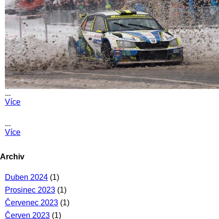
...
Více
...
Více
Archiv
Duben 2024
(1)
Prosinec 2023
(1)
Červenec 2023
(1)
Červen 2023
(1)