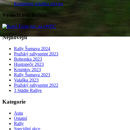
Kompletní nabídka servisu
Výsledková listina
Nejnovější
Rally Šumava 2024
Pražský rallysprint 2023
Bohemka 2023
Hustopeče 2023
Krumlov 2023
Rally Šumava 2023
Valaška 2023
Pražský rallysprint 2022
3 Städte Rallye
Kategorie
Auta
Ostatní
Rally
Speciální akce