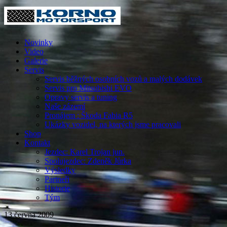
Novinky
Video
Galerie
Servis
Servis běžných osobních vozů a malých dodávek
Servis pro Mitsubishi EVO
Opravy servis a tuning
Naše zázemí
Pronájem : Škoda Fabia R5
Ukázky vozidel, na kterých jsme pracovali
Shop
Kontakt
Jezdec: Karel Trojan jun.
Spolujezdec: Zdeněk Jůrka
Výsledky
Partneři
Historie
Tým
13 června 2009