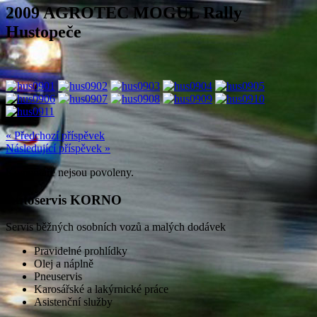
2009 AGROTEC MOGUL Rally
Hustopeče
« Předchozí příspěvek
Následující příspěvek »
Komentáře nejsou povoleny.
Autoservis KORNO
Servis běžných osobních vozů a malých dodávek
Pravidelné prohlídky
Olej a náplně
Pneuservis
Karosářské a lakýrnické práce
Asistenční služby