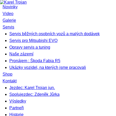
Novinky
Video
Galerie
Servis
Servis běžných osobních vozů a malých dodávek
Servis pro Mitsubishi EVO
Opravy servis a tuning
Naše zázemí
Pronájem : Škoda Fabia R5
Ukázky vozidel, na kterých jsme pracovali
Shop
Kontakt
Jezdec: Karel Trojan jun.
Spolujezdec: Zdeněk Jůrka
Výsledky
Partneři
Historie