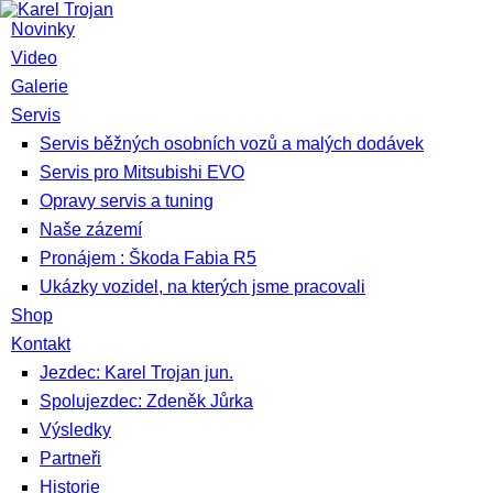
Novinky
Video
Galerie
Servis
Servis běžných osobních vozů a malých dodávek
Servis pro Mitsubishi EVO
Opravy servis a tuning
Naše zázemí
Pronájem : Škoda Fabia R5
Ukázky vozidel, na kterých jsme pracovali
Shop
Kontakt
Jezdec: Karel Trojan jun.
Spolujezdec: Zdeněk Jůrka
Výsledky
Partneři
Historie