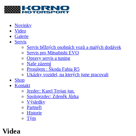
Novinky
Video
Galerie
Servis
Servis běžných osobních vozů a malých dodávek
Servis pro Mitsubishi EVO
Opravy servis a tuning
Naše zázemí
Pronájem : Škoda Fabia R5
Ukázky vozidel, na kterých jsme pracovali
Shop
Kontakt
Jezdec: Karel Trojan jun.
Spolujezdec: Zdeněk Jůrka
Výsledky
Partneři
Historie
Tým
Videa