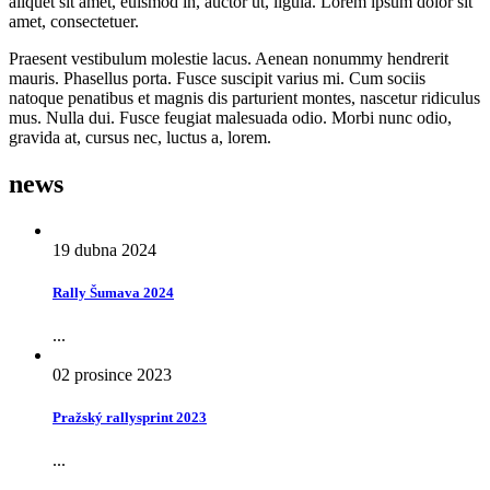
aliquet sit amet, euismod in, auctor ut, ligula. Lorem ipsum dolor sit
amet, consectetuer.
Praesent vestibulum molestie lacus. Aenean nonummy hendrerit
mauris. Phasellus porta. Fusce suscipit varius mi. Cum sociis
natoque penatibus et magnis dis parturient montes, nascetur ridiculus
mus. Nulla dui. Fusce feugiat malesuada odio. Morbi nunc odio,
gravida at, cursus nec, luctus a, lorem.
news
19 dubna 2024
Rally Šumava 2024
...
02 prosince 2023
Pražský rallysprint 2023
...