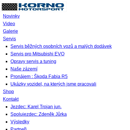
Novinky
Video
Galerie
Servis
Servis běžných osobních vozů a malých dodávek
Servis pro Mitsubishi EVO
Opravy servis a tuning
Naše zázemí
Pronájem : Škoda Fabia R5
Ukázky vozidel, na kterých jsme pracovali
Shop
Kontakt
Jezdec: Karel Trojan jun.
Spolujezdec: Zdeněk Jůrka
Výsledky
Partneři