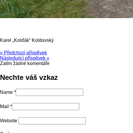
Karel „Kolďák“ Koldovský
« Předchozí příspěvek
Následující příspěvek »
Zatím žádné komentáře
Nechte váš vzkaz
Name *
Mail *
Website