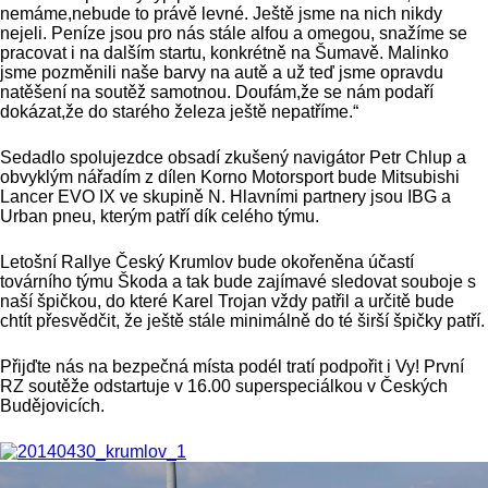
nemáme,nebude to právě levné. Ještě jsme na nich nikdy
nejeli. Peníze jsou pro nás stále alfou a omegou, snažíme se
pracovat i na dalším startu, konkrétně na Šumavě. Malinko
jsme pozměnili naše barvy na autě a už teď jsme opravdu
natěšení na soutěž samotnou. Doufám,že se nám podaří
dokázat,že do starého železa ještě nepatříme.“
Sedadlo spolujezdce obsadí zkušený navigátor Petr Chlup a
obvyklým nářadím z dílen Korno Motorsport bude Mitsubishi
Lancer EVO IX ve skupině N. Hlavními partnery jsou IBG a
Urban pneu, kterým patří dík celého týmu.
Letošní Rallye Český Krumlov bude okořeněna účastí
továrního týmu Škoda a tak bude zajímavé sledovat souboje s
naší špičkou, do které Karel Trojan vždy patřil a určitě bude
chtít přesvědčit, že ještě stále minimálně do té širší špičky patří.
Přijďte nás na bezpečná místa podél tratí podpořit i Vy! První
RZ soutěže odstartuje v 16.00 superspeciálkou v Českých
Budějovicích.