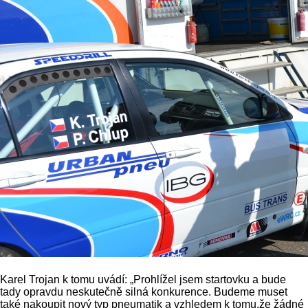
Karel Trojan k tomu uvádí: „Prohlížel jsem startovku a bude
tady opravdu neskutečně silná konkurence. Budeme muset
také nakoupit nový typ pneumatik a vzhledem k tomu,že žádné