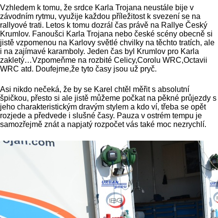
Vzhledem k tomu, že srdce Karla Trojana neustále bije v
závodním rytmu, využije každou příležitost k svezení se na
rallyové trati. Letos k tomu dozrál čas právě na Rallye Český
Krumlov. Fanoušci Karla Trojana nebo české scény obecně si
jistě vzpomenou na Karlovy světlé chvilky na těchto tratích, ale
i na zajímavé karamboly. Jeden čas byl Krumlov pro Karla
zakletý…Vzpomeňme na rozbité Celicy,Corolu WRC,Octavii
WRC atd. Doufejme,že tyto časy jsou už pryč.
Asi nikdo nečeká, že by se Karel chtěl měřit s absolutní
špičkou, přesto si ale jistě můžeme počkat na pěkné průjezdy s
jeho charakteristickým dravým stylem a kdo ví, třeba se opět
rozjede a předvede i slušné časy. Pauza v ostrém tempu je
samozřejmě znát a napjatý rozpočet vás také moc nezrychlí.