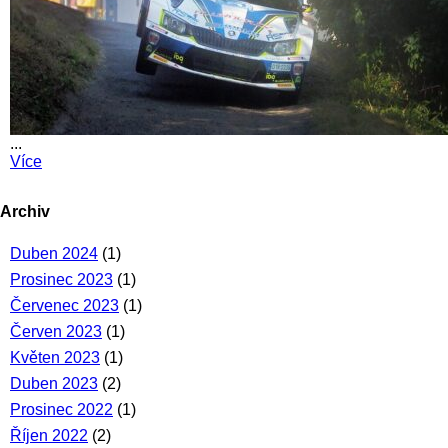
...
Více
Archiv
Duben 2024
(1)
Prosinec 2023
(1)
Červenec 2023
(1)
Červen 2023
(1)
Květen 2023
(1)
Duben 2023
(2)
Prosinec 2022
(1)
Říjen 2022
(2)