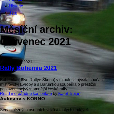
Historie
Tým
Měsíční archiv:
Červenec 2021
08 července 2021
Rally Bohemia 2021
Bohemka (dříve Rallye Škoda) v minulosti bývala součástí
mistrovství Evropy a s Barumkou soupeřila o prestižní
postavení nejvýznamnější české rally....
Read more
Žádné komentáře
by
Karel Trojan
Autoservis KORNO
Servis běžných osobních vozů a malých dodávek