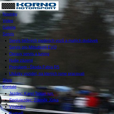
Novinky
Video
Galerie
Servis
Servis běžných osobních vozů a malých dodávek
Servis pro Mitsubishi EVO
Opravy servis a tuning
Naše zázemí
Pronájem : Škoda Fabia R5
Ukázky vozidel, na kterých jsme pracovali
Shop
Kontakt
Jezdec: Karel Trojan jun.
Spolujezdec: Zdeněk Jůrka
Výsledky
Partneři