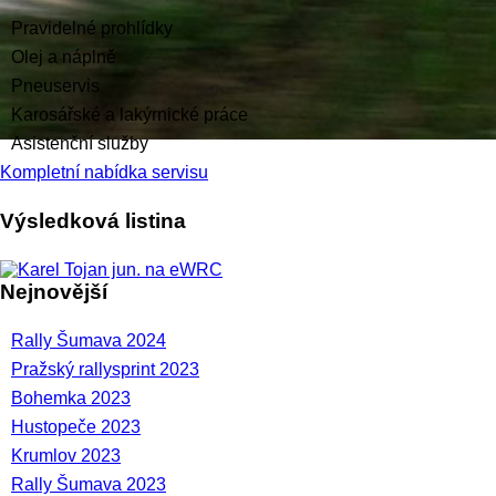
Pravidelné prohlídky
Olej a náplně
Pneuservis
Karosářské a lakýrnické práce
Asistenční služby
Kompletní nabídka servisu
Výsledková listina
Nejnovější
Rally Šumava 2024
Pražský rallysprint 2023
Bohemka 2023
Hustopeče 2023
Krumlov 2023
Rally Šumava 2023