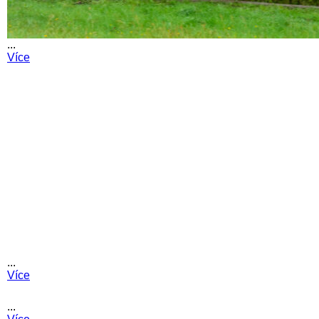
...
Více
...
Více
...