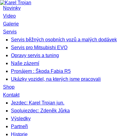
Novinky
Video
Galerie
Servis
Servis běžných osobních vozů a malých dodávek
Servis pro Mitsubishi EVO
Opravy servis a tuning
Naše zázemí
Pronájem : Škoda Fabia R5
Ukázky vozidel, na kterých jsme pracovali
Shop
Kontakt
Jezdec: Karel Trojan jun.
Spolujezdec: Zdeněk Jůrka
Výsledky
Partneři
Historie