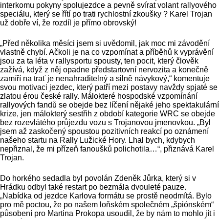
interkomu pokyny spolujezdce a pevně svírat volant rallyového
speciálu, který se řítí po trati rychlostní zkoušky ? Karel Trojan
už dobře ví, že rozdíl je přímo obrovský!
„Před několika měsíci jsem si uvědomil, jak moc mi závodění
vlastně chybí. Ačkoli je na co vzpomínat a příběhů k vyprávění
jsou za ta léta v rallysportu spousty, ten pocit, který člověk
zažívá, když z něj opadne předstartovní nervozita a konečně
zamíří na trať je nenahraditelný a silně návykový,“ komentuje
svou motivaci jezdec, který patří mezi postavy navždy spjaté se
zlatou érou české rally. Málokteré hospodské vzpomínání
rallyových fandů se obejde bez líčení nějaké jeho spektakulární
krize, jen málokterý sestřih z období kategorie WRC se obejde
bez rozevlátého průjezdu vozu s Trojanovou jmenovkou. „Byl
jsem až zaskočený spoustou pozitivních reakcí po oznámení
našeho startu na Rally Lužické Hory. Lhal bych, kdybych
nepřiznal, že mi přízeň fanoušků polichotila…“, přiznává Karel
Trojan.
Do horkého sedadla byl povolán Zdeněk Jůrka, který si v
Hrádku odbyl také restart po bezmála dvouleté pauze.
„Nabídka od jezdce Karlova formátu se prostě neodmítá. Bylo
pro mě poctou, že po našem loňském společném „špiónském“
působení pro Martina Prokopa usoudil, že by nám to mohlo jít i