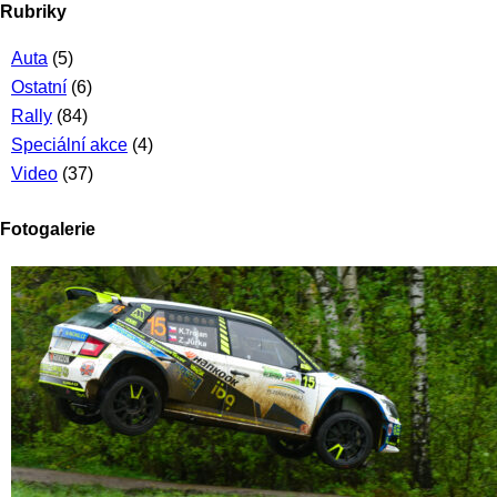
Rubriky
Auta
(5)
Ostatní
(6)
Rally
(84)
Speciální akce
(4)
Video
(37)
Fotogalerie