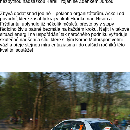
nezbytnou nadsázkou Karel Trojan se Zdeňkem Jůrkou.
Zbývá dodat snad jediné – poklona organizátorům. Ačkoli od
povodní, které zasáhly kraj v okolí Hrádku nad Nisou a
Frýdlantu, uplynulo již několik měsíců, přesto byly stopy
řádícího živlu patrné bezmála na každém kroku. Najít i v takové
situaci energii na uspořádání tak náročného podniku vyžaduje
skutečné nadšení a sílu, které si tým Korno Motorsport velmi
váží a přeje stejnou míru entuziasmu i do dalších ročníků této
kvalitní soutěže!