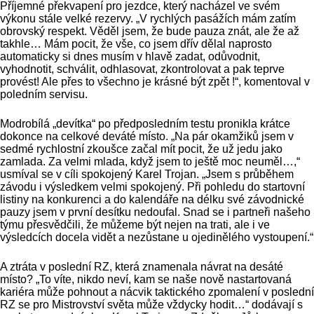
Příjemné překvapení pro jezdce, který nacházel ve svém
výkonu stále velké rezervy. „V rychlých pasážích mám zatím
obrovský respekt. Věděl jsem, že bude pauza znát, ale že až
takhle… Mám pocit, že vše, co jsem dřív dělal naprosto
automaticky si dnes musím v hlavě zadat, odůvodnit,
vyhodnotit, schválit, odhlasovat, zkontrolovat a pak teprve
provést! Ale přes to všechno je krásné být zpět !“, komentoval v
poledním servisu.
Modrobílá „devítka“ po předposledním testu pronikla krátce
dokonce na celkové deváté místo. „Na pár okamžiků jsem v
sedmé rychlostní zkoušce začal mít pocit, že už jedu jako
zamlada. Za velmi mlada, když jsem to ještě moc neuměl…,“
usmíval se v cíli spokojený Karel Trojan. „Jsem s průběhem
závodu i výsledkem velmi spokojený. Při pohledu do startovní
listiny na konkurenci a do kalendáře na délku své závodnické
pauzy jsem v první desítku nedoufal. Snad se i partneři našeho
týmu přesvědčili, že můžeme být nejen na trati, ale i ve
výsledcích docela vidět a nezůstane u ojedinělého vystoupení.“
A ztráta v poslední RZ, která znamenala návrat na desáté
místo? „To víte, nikdo neví, kam se naše nově nastartovaná
kariéra může pohnout a nácvik taktického zpomalení v poslední
RZ se pro Mistrovství světa může vždycky hodit…“ dodávají s