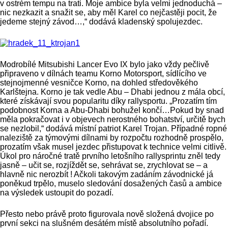
v ostrém tempu na trati. Moje ambice byla velmi jednoduchá –
nic nezkazit a snažit se, aby měl Karel co nejčastěji pocit, že
jedeme stejný závod…,“ dodává kladenský spolujezdec.
Modrobílé Mitsubishi Lancer Evo IX bylo jako vždy pečlivě
připraveno v dílnách teamu Korno Motorsport, sídlícího ve
stejnojmenné vesničce Korno, na dohled středověkého
Karlštejna. Korno je tak vedle Abu – Dhabi jednou z mála obcí,
které získávají svou popularitu díky rallysportu. „Prozatím tím
podobnost Korna a Abu-Dhabi bohužel končí…Pokud by snad
měla pokračovat i v objevech nerostného bohatství, určitě bych
se nezlobil,“ dodává místní patriot Karel Trojan. Případné ropné
naleziště za týmovými dílnami by rozpočtu rozhodně prospělo,
prozatím však musel jezdec přistupovat k technice velmi citlivě.
Úkol pro náročné tratě prvního letošního rallysprintu zněl tedy
jasně – učit se, rozjíždět se, sehrávat se, zrychlovat se – a
hlavně nic nerozbít ! Ačkoli takovým zadáním závodnické já
poněkud trpělo, muselo sledování dosažených časů a ambice
na výsledek ustoupit do pozadí.
Přesto nebo právě proto figurovala nově složená dvojice po
první sekci na slušném desátém místě absolutního pořadí.